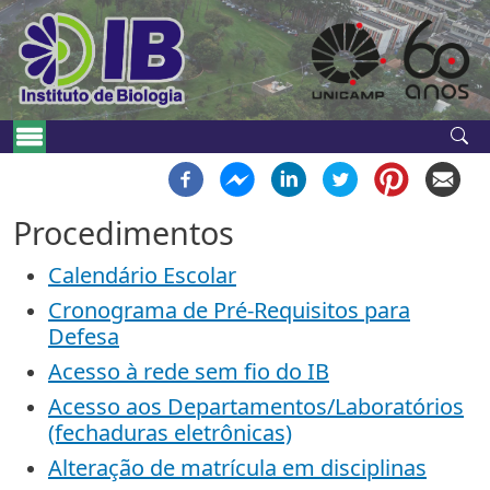
Pular para o conteúdo principal
Navegação principal
Procedimentos
Calendário Escolar
Cronograma de Pré-Requisitos para
Defesa
Acesso à rede sem fio do IB
Acesso aos Departamentos/Laboratórios
(fechaduras eletrônicas)
Alteração de matrícula em disciplinas