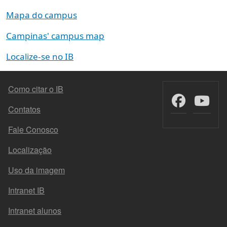
Mapa do campus
Campinas' campus map
Localize-se no IB
FOOTER MENU
Como citar o IB
Contatos
Fale Conosco
Localização
Uso da imagem
Intranet IB
Intranet alunos