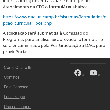
interessado(a) deverá assinar e entregar no
Atendimento da CPG o
formulário
abaixo:
https://www.dac.unicamp.br/sistemas/formularios/o
pcao_curricular_pos.php
A solicitação será submetida à Comissão do
Programa, para análise. Se aprovada, o formulário
será encaminhado pela Pós-Graduação à DAC, para
providências.
MENU DO RODAPÉ
Como Citar o IB
Contatos
Fale Conosco
Localização
Uso da Imagem