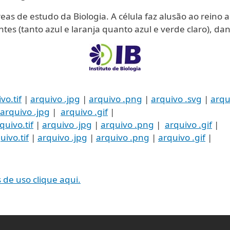
as de estudo da Biologia. A célula faz alusão ao reino an
ntes (tanto azul e laranja quanto azul e verde claro), da
vo.tif
|
arquivo .jpg
|
arquivo .png
|
arquivo .svg
|
arqu
arquivo .jpg
|
arquivo .gif
|
quivo.tif
|
arquivo .jpg
|
arquivo .png
|
arquivo .gif
|
uivo.tif
|
arquivo .jpg
|
arquivo .png
|
arquivo .gif
|
de uso clique aqui.