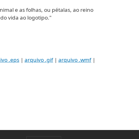
imal e as folhas, ou pétalas, ao reino
ndo vida ao logotipo."
ivo .eps
|
arquivo .gif
|
arquivo .wmf
|