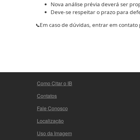
Nova análise prévia deverá ser pro
Deve-se respeitar o prazo para def
Em caso de dúvidas, entrar em contato 
📞
MENU DO RODAPÉ
Como Citar o IB
Contatos
Fale Conosco
Localização
Uso da Imagem