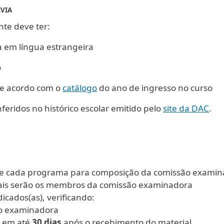
ÉVIA
ante deve ter:
 em língua estrangeira
o
de acordo com o
catálogo
do ano de ingresso no curso
eridos no histórico escolar emitido pelo
site da DAC
.
 de cada programa para composição da comissão examin
uais serão os membros da comissão examinadora
icados(as), verificando:
ão examinadora
r em até
30 dias
após o recebimento do material