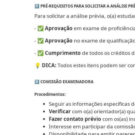
1️⃣ PRÉ-REQUISITOS PARA SOLICITAR A ANÁLISE PR
Para solicitar a análise prévia, o(a) estud
- ✅
Aprovação
em exame de proficiência
- ✅
Aprovação
no exame de qualificaçã
- ✅
Cumprimento
de todos os créditos 
💡 DICA:
Todos estes itens podem ser conf
2️⃣ COMISSÃO EXAMINADORA
Procedimentos:
Seguir as informações específicas
Verificar
com o(a) orientador(a) q
Fazer contato prévio
com os(as) ind
Interesse em participar da comiss
Disponibilidade para emitir parece