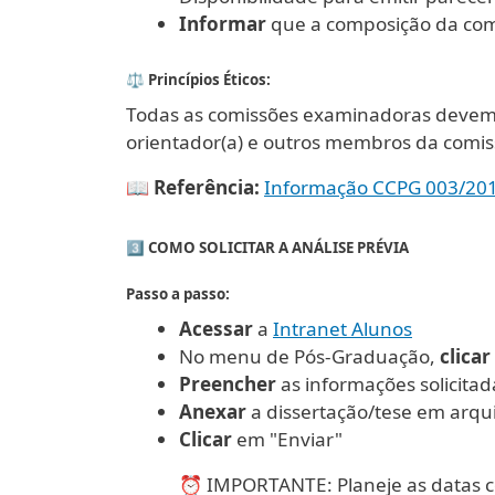
Informar
que a composição da com
⚖️ Princípios Éticos:
Todas as comissões examinadoras devem 
orientador(a) e outros membros da comis
📖 Referência:
Informação CCPG 003/20
3️⃣ COMO SOLICITAR A ANÁLISE PRÉVIA
Passo a passo:
Acessar
a
Intranet Alunos
No menu de Pós-Graduação,
clicar
Preencher
as informações solicitad
Anexar
a dissertação/tese em arqu
Clicar
em "Enviar"
⏰ IMPORTANTE: Planeje as datas c