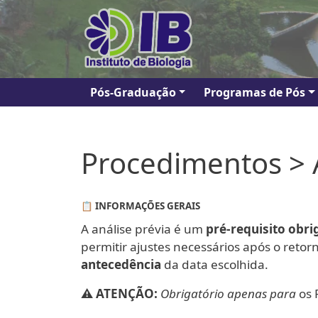
Pular para o conteúdo principal
Navegação principal
Pós-Graduação
Programas de Pós
Procedimentos > A
📋 INFORMAÇÕES GERAIS
A análise prévia é um
pré-requisito obri
permitir ajustes necessários após o retor
antecedência
da data escolhida.
⚠️ ATENÇÃO:
Obrigatório apenas para
os