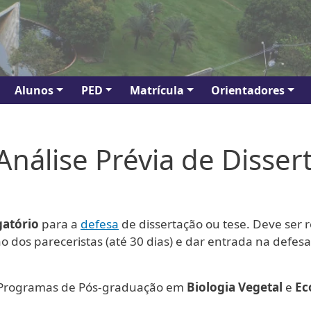
Alunos
PED
Matrícula
Orientadores
nálise Prévia de Disser
gatório
para a
defesa
de dissertação ou tese. Deve ser r
no dos pareceristas (até 30 dias) e dar entrada na defe
 Programas de Pós-graduação em
Biologia Vegetal
e
Ec