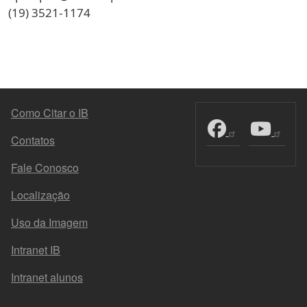
(19) 3521-1174
MENU DO RODAPÉ
Como Citar o IB
Contatos
Fale Conosco
Localização
Uso da Imagem
Intranet IB
Intranet alunos