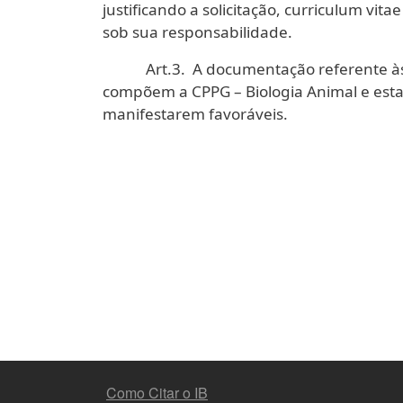
justificando a solicitação, curriculum vit
sob sua responsabilidade.
Art.3. A documentação referente às so
compõem a CPPG – Biologia Animal e est
manifestarem favoráveis.
MENU DO RODAPÉ
Como Citar o IB