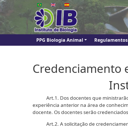
Pular para o conteúdo principal
Navegação principal
PPG Biologia Animal
Regulamentos
Credenciamento 
Ins
Art.1. Dos docentes que ministrarão dis
experiência anterior na área de conheci
docente. Os docentes serão credenciado
Art.2. A solicitação de credenciamento