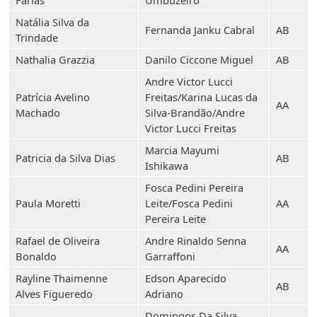
Farias
Umbuzeiro
Natália Silva da
Fernanda Janku Cabral
AB
Trindade
Nathalia Grazzia
Danilo Ciccone Miguel
AB
Andre Victor Lucci
Patrícia Avelino
Freitas/Karina Lucas da
AA
Machado
Silva-Brandão/Andre
Victor Lucci Freitas
Marcia Mayumi
Patricia da Silva Dias
AB
Ishikawa
Fosca Pedini Pereira
Paula Moretti
Leite/Fosca Pedini
AA
Pereira Leite
Rafael de Oliveira
Andre Rinaldo Senna
AA
Bonaldo
Garraffoni
Rayline Thaimenne
Edson Aparecido
AB
Alves Figueredo
Adriano
Domingos Da Silva