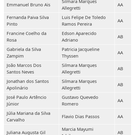
Silmara Marques
Emmanuel Bruno Aïs
AA
Allegretti
Fernanda Paiva Silva
Luis Felipe De Toledo
AA
Pinto
Ramos Pereira
Francine Coelho da
Edson Aparecido
AB
Rosa
Adriano
Gabriela da Silva
Patricia Jacqueline
AA
Zampim
Thyssen
João Marcos Dos
Silmara Marques
AB
Santos Neves
Allegretti
Jonathan dos Santos
Silmara Marques
AB
Apolinário
Allegretti
José Paulo Artêncio
Gustavo Quevedo
AA
Júnior
Romero
Júlia Mariana da Silva
Flavio Dias Passos
AA
Carvalho
Marcia Mayumi
Juliana Augusta Gil
AB