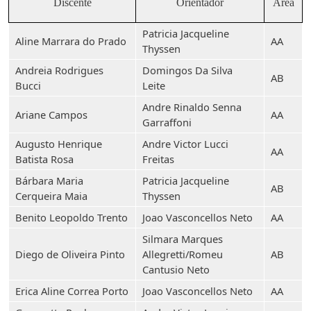
Discente
Orientador
Área
Patricia Jacqueline
Aline Marrara do Prado
AA
Thyssen
Andreia Rodrigues
Domingos Da Silva
AB
Bucci
Leite
Andre Rinaldo Senna
Ariane Campos
AA
Garraffoni
Augusto Henrique
Andre Victor Lucci
AA
Batista Rosa
Freitas
Bárbara Maria
Patricia Jacqueline
AB
Cerqueira Maia
Thyssen
Benito Leopoldo Trento
Joao Vasconcellos Neto
AA
Silmara Marques
Diego de Oliveira Pinto
Allegretti/Romeu
AB
Cantusio Neto
Erica Aline Correa Porto
Joao Vasconcellos Neto
AA