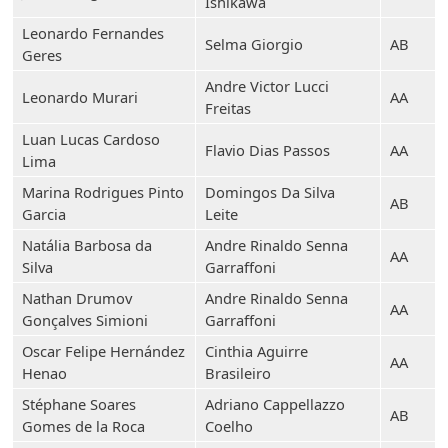
Ishikawa
Leonardo Fernandes
Selma Giorgio
AB
Geres
Andre Victor Lucci
Leonardo Murari
AA
Freitas
Luan Lucas Cardoso
Flavio Dias Passos
AA
Lima
Marina Rodrigues Pinto
Domingos Da Silva
AB
Garcia
Leite
Natália Barbosa da
Andre Rinaldo Senna
AA
Silva
Garraffoni
Nathan Drumov
Andre Rinaldo Senna
AA
Gonçalves Simioni
Garraffoni
Oscar Felipe Hernández
Cinthia Aguirre
AA
Henao
Brasileiro
Stéphane Soares
Adriano Cappellazzo
AB
Gomes de la Roca
Coelho