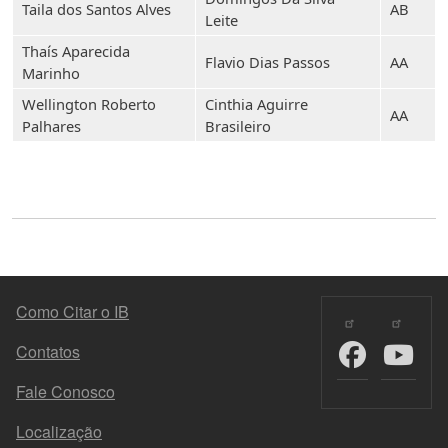
Taila dos Santos Alves
AB
Leite
Thaís Aparecida
Flavio Dias Passos
AA
Marinho
Wellington Roberto
Cinthia Aguirre
AA
Palhares
Brasileiro
MENU DO RODAPÉ
Como Citar o IB
Contatos
Fale Conosco
Localização