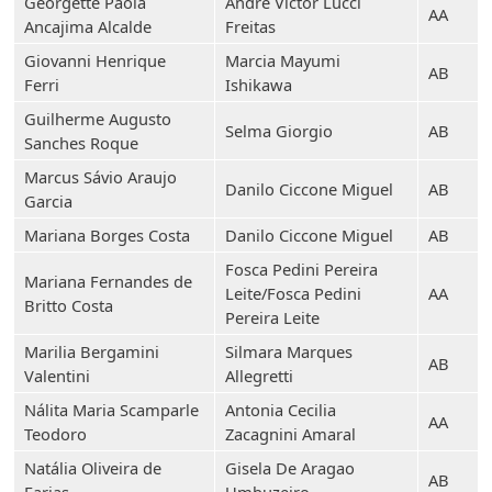
Georgette Paola
Andre Victor Lucci
AA
Ancajima Alcalde
Freitas
Giovanni Henrique
Marcia Mayumi
AB
Ferri
Ishikawa
Guilherme Augusto
Selma Giorgio
AB
Sanches Roque
Marcus Sávio Araujo
Danilo Ciccone Miguel
AB
Garcia
Mariana Borges Costa
Danilo Ciccone Miguel
AB
Fosca Pedini Pereira
Mariana Fernandes de
Leite/Fosca Pedini
AA
Britto Costa
Pereira Leite
Marilia Bergamini
Silmara Marques
AB
Valentini
Allegretti
Nálita Maria Scamparle
Antonia Cecilia
AA
Teodoro
Zacagnini Amaral
Natália Oliveira de
Gisela De Aragao
AB