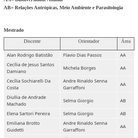
AB= Relações Antrópicas, Meio Ambiente e Parasitologia
Mestrado
Discente
Orientador
Área
Alan Rodrigo Batistão
Flavio Dias Passos
AA
Cecília de Jesus Santos
Michela Borges
AA
Damiano
Cecília Sochiarelli Da
Andre Rinaldo Senna
AA
Costa
Garraffoni
Diullia de Andrade
Selma Giorgio
AB
Machado
Elena Sartori Pereira
Selma Giorgio
AB
Emiliana Brotto
Andre Rinaldo Senna
AA
Guidetti
Garraffoni