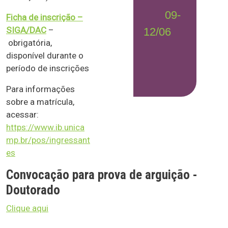
09-
Ficha de inscrição –
SIGA/DAC
–
12/06
obrigatória,
disponível durante o
período de inscrições
Para informações
sobre a matrícula,
acessar:
https://www.ib.unica
mp.br/pos/ingressant
es
Convocação para prova de arguição -
Doutorado
Clique aqui