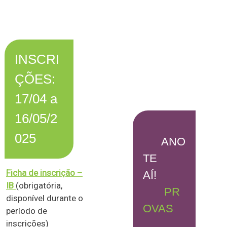
INSCRI
ÇÕES:
17/04 a
16/05/2
025
ANO
TE
Ficha de inscrição –
AÍ!
IB
(obrigatória,
PR
disponível durante o
OVAS
período de
inscrições)