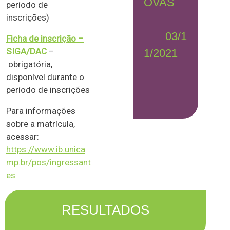
OVAS
período de
inscrições)
03/1
Ficha de inscrição –
SIGA/DAC
–
1/2021
obrigatória,
disponível durante o
período de inscrições
Para informações
sobre a matrícula,
acessar:
https://www.ib.unica
mp.br/pos/ingressant
es
RESULTADOS