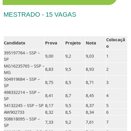
MESTRADO - 15 VAGAS
Colocaçã
Candidatx
Prova
Projeto
Nota
o
395197764 – SSP –
9,00
9,2
9,03
1
SP
MG16235765 – SSP –
8,83
9,5
8,93
2
MG
504919684 – SSP –
8,75
8,5
8,71
3
SP
498332214 – SSP –
8,41
8,7
8,45
4
SP
54132245 – SSP – SP
8,17
9,5
8,37
5
AW902733
8,32
8,5
8,34
6
508618095 – SSP –
7,33
9,2
7,61
7
SP