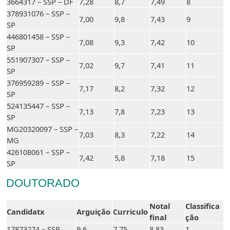
3664317 – SSP – DF
7,28
8,7
7,49
8
378931076 – SSP –
7,00
9,8
7,43
9
SP
446801458 – SSP –
7,08
9,3
7,42
10
SP
551907307 – SSP –
7,02
9,7
7,41
11
SP
376959289 – SSP –
7,17
8,2
7,32
12
SP
524135447 – SSP –
7,13
7,8
7,23
13
SP
MG20320097 – SSP –
7,03
8,3
7,22
14
MG
426108061 – SSP –
7,42
5,8
7,18
15
SP
DOUTORADO
Notal
Classifica
Candidatx
Arguição
Curriculo
final
ção
17873274 – SSP
9,6
7,75
8,83
1