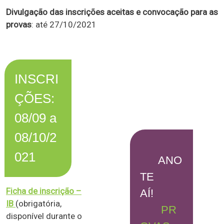
Divulgação das inscrições aceitas e convocação para as
provas
: até 27/10/2021
INSCRI
ÇÕES:
08/09 a
08/10/2
021
ANO
TE
Ficha de inscrição –
AÍ!
IB
(obrigatória,
PR
disponível durante o