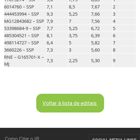
6014760 – SSP
7,1
8,5
7,67
2
444453994 – SSP
9,3
5,25
7,66
3
MG12843682 – SSP
7,9
7
7,56
4
53398684-9 – SSP
7,7
5,25
6,72
5
485304521 – SSP
8,1
3,75
6,39
6
498114727 – SSP
6,4
5
5,82
7
3660226 – SSP
7,3
3
5,60
8
RNE – G165701-X –
7,3
2,25
5,30
9
MJ
Voltar à lista de editais
RODAPÉ
Como Citar o IB