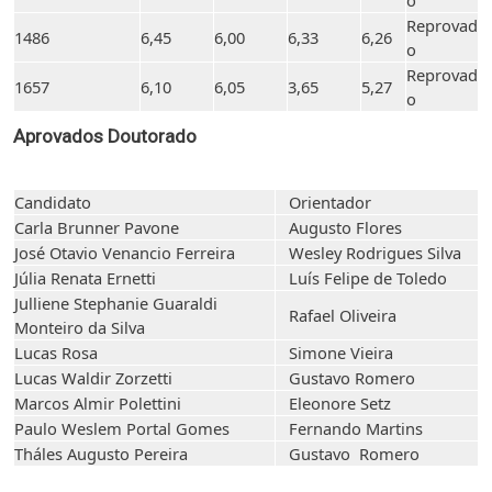
o
Reprovad
1486
6,45
6,00
6,33
6,26
o
Reprovad
1657
6,10
6,05
3,65
5,27
o
Aprovados Doutorado
Candidato
Orientador
Carla Brunner Pavone
Augusto Flores
José Otavio Venancio Ferreira
Wesley Rodrigues Silva
Júlia Renata Ernetti
Luís Felipe de Toledo
Julliene Stephanie Guaraldi
Rafael Oliveira
Monteiro da Silva
Lucas Rosa
Simone Vieira
Lucas Waldir Zorzetti
Gustavo Romero
Marcos Almir Polettini
Eleonore Setz
Paulo Weslem Portal Gomes
Fernando Martins
Tháles Augusto Pereira
Gustavo Romero