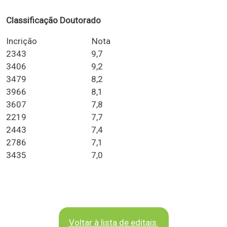
Classificação Doutorado
Incrição Nota
2343 9,7
3406 9,2
3479 8,2
3966 8,1
3607 7,8
2219 7,7
2443 7,4
2786 7,1
3435 7,0
Voltar à lista de editais