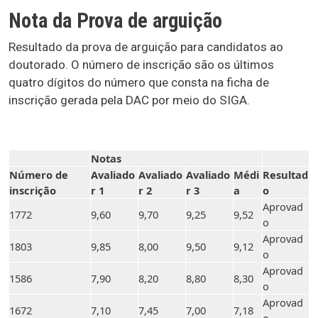
Nota da Prova de arguição
Resultado da prova de arguição para candidatos ao
doutorado. O número de inscrição são os últimos
quatro dígitos do número que consta na ficha de
inscrição gerada pela DAC por meio do SIGA.
Notas
Número de
Avaliado
Avaliado
Avaliado
Médi
Resultad
inscrição
r 1
r 2
r 3
a
o
Aprovad
1772
9,60
9,70
9,25
9,52
o
Aprovad
1803
9,85
8,00
9,50
9,12
o
Aprovad
1586
7,90
8,20
8,80
8,30
o
Aprovad
1672
7,10
7,45
7,00
7,18