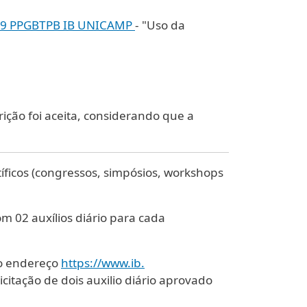
019 PPGBTPB IB UNICAMP
- "Uso da
rição foi aceita, considerando que a
tíficos (congressos, simpósios, workshops
m 02 auxílios diário para cada
 no endereço
https://www.ib.
icitação de dois auxilio diário aprovado