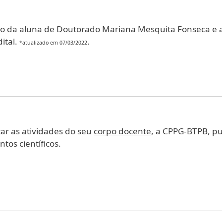
ção da aluna de Doutorado Mariana Mesquita Fonseca e a 
ital.
.
*atualizado em 07/03/2022
r as atividades do seu
corpo docente
, a CPPG-BTPB, pu
tos científicos.