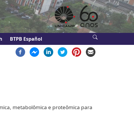
h
BTPB Español
mica, metabolômica e proteômica para