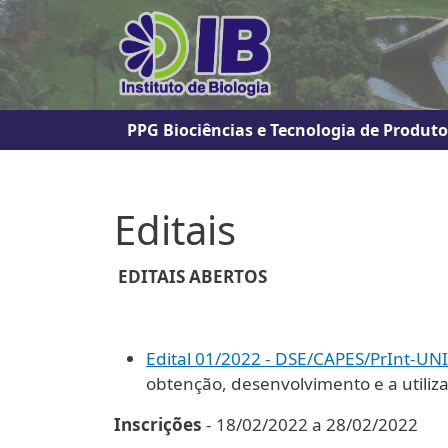
Pular para o conteúdo principal
Navegação principal
PPG Biociências e Tecnologia de Produto
Editais
EDITAIS ABERTOS
Edital 01/2022 - DSE/CAPES/PrInt-U
obtenção, desenvolvimento e a utiliz
Inscrições
- 18/02/2022 a 28/02/2022