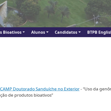
s Bioativos
Alunos
Candidatos
BTPB Englis
NICAMP Doutorado Sanduíche no Exterior
- “Uso da genô
ação de produtos bioativos”