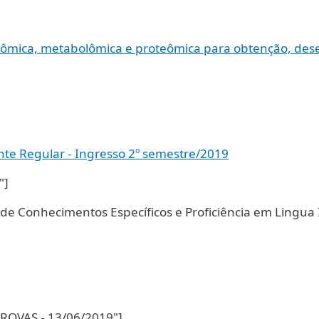
nômica, metabolômica e proteômica para obtenção, dese
nte Regular - Ingresso 2º semestre/2019
"]
de Conhecimentos Específicos e Proficiência em Lingua 
ROVAS - 13/06/2019"]