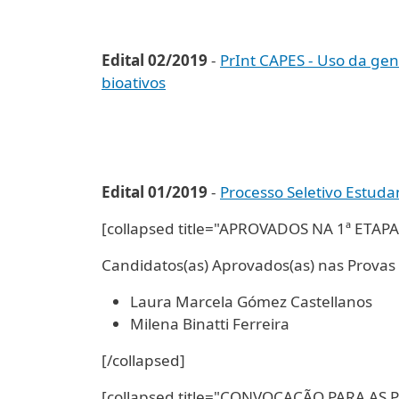
Edital 02/2019
-
PrInt CAPES - Uso da ge
bioativos
Edital 01/2019
-
Processo Seletivo Estuda
[collapsed title="APROVADOS NA 1ª ETAPA
Candidatos(as) Aprovados(as) nas Provas 
Laura Marcela Gómez Castellanos
Milena Binatti Ferreira
[/collapsed]
[collapsed title="CONVOCAÇÃO PARA AS P