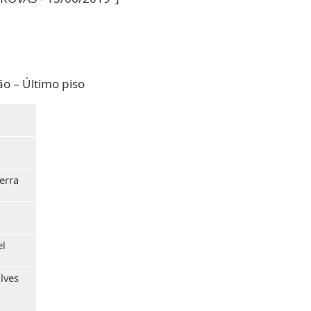
o – Último piso
uerra
el
lves