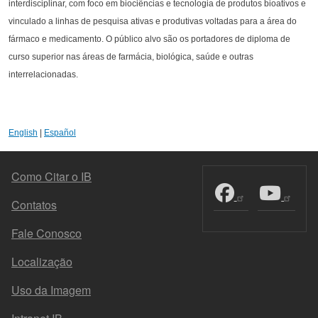
interdisciplinar, com foco em biociências e tecnologia de produtos bioativos e
vinculado a linhas de pesquisa ativas e produtivas voltadas para a área do
fármaco e medicamento. O público alvo são os portadores de diploma de
curso superior nas áreas de farmácia, biológica, saúde e outras
interrelacionadas.
English
|
Español
MENU DO RODAPÉ
Como Citar o IB
Contatos
Fale Conosco
Localização
Uso da Imagem