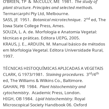
O’BRIEN, TP & McCULLY, ME 1981.
The study of
plant structure. Principles and selected methods
.
Termarcarphi Pty Ltd, Melbourne.
nd
SASS, JE 1951.
Botanical microtechnique
. 2
ed, The
Iowa State College Press, Ames.
SOUZA, L. A. de. Morfologia e Anatomia Vegetal:
técnicas e práticas. Editora UEPG, 2005.
KRAUS, J. E., ARDUIN, M. Manual básico de métodos
em Morfologia Vegetal. Editora Universidade Rural,
1997.
TÉCNICAS HISTOQUÍMICAS APLICADAS A VEGETAIS
rd
th
CLARK, G 1973/1981.
Staining procedures.
3
/4
ed, The Williams & Wilkins Co., Baltimore.
GAHAN, PB 1984.
Plant histochemistry and
cytochemistry
. Academic Press, London.
HIGH, OB 1984.
Lipid histochemistry
. Royal
Microscopical Society Handbook 06. Oxford