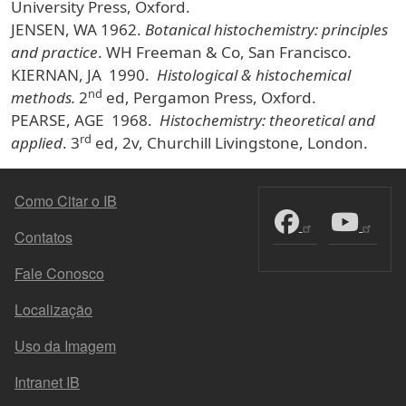
University Press, Oxford.
JENSEN, WA 1962.
Botanical histochemistry: principles
and practice
. WH Freeman & Co, San Francisco.
KIERNAN, JA 1990.
Histological & histochemical
nd
methods.
2
ed, Pergamon Press, Oxford.
PEARSE, AGE 1968.
Histochemistry: theoretical and
rd
applied
. 3
ed, 2v, Churchill Livingstone, London.
MENU DO RODAPÉ
Como Citar o IB
Contatos
Fale Conosco
Localização
Uso da Imagem
Intranet IB