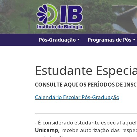
Pular para o conteúdo principal
Navegação principal
Pós-Graduação
Programas de Pós
Estudante Especia
CONSULTE AQUI OS PERÍODOS DE INSC
Calendário Escolar Pós-Graduação
- É considerado estudante especial aque
Unicamp
, recebe autorização das resp