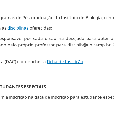
ogramas de Pós-graduação do Instituto de Biologia, o in
a as
disciplinas
oferecidas;
esponsável por cada disciplina desejada para obter au
do pelo próprio professor para discipib@unicamp.br. O
ica (DAC) e preencher a
Ficha de Inscrição
.
TUDANTES ESPECIAIS
m a inscrição na data de inscrição para estudante espec