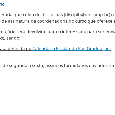
rio
retaria que cuida de disciplinas (discipib@unicamp.br) 
de assinatura da coordenadoria do curso que oferece a 
rmulário será devolvido para o interessado para ser env
s), sendo:
data definida no
Calendário Escolar da Pós-Graduação
.
e segunda a sexta, assim os formulários enviados no f