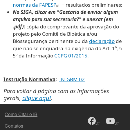
normas da FAPESP
+ resultados preliminares;
No SIGA, clicar em "Gostaria de enviar algum
arquivo para sua secretaria?" e anexar (em
.pdf):
cópia do comprovante da aprovação do
projeto pelo Comitê de Bioética e/ou
Biossegurança pertinente ou da
declaração
de
que não se enquadra na exigência do Art. 1º, §
5º da Informação
CCPG 01/2015.
Instrução Normativa
:
IN-GBM 02
Para voltar à página com as informações
gerais,
clique aqui
.
MENU DO RODAPÉ
Como Citar o IB
Contatos