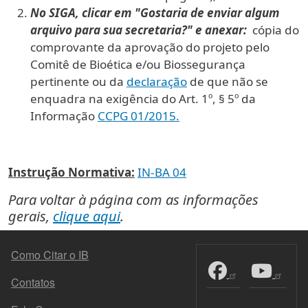
No SIGA, clicar em "Gostaria de enviar algum
arquivo para sua secretaria?" e anexar:
cópia do
comprovante da aprovação do projeto pelo
Comitê de Bioética e/ou Biossegurança
pertinente ou da
declaração
de que não se
enquadra na exigência do Art. 1º, § 5º da
Informação
CCPG 01/2015.
Instrução Normativa:
IN-BA 04
Para voltar à página com as informações
gerais,
clique aqui
.
MENU DO RODAPÉ
Como Citar o IB
Contatos