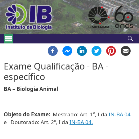
Pular para o conteúdo principal
Navegação principal
Exame Qualificação - BA -
específico
BA – Biologia Animal
Objeto do Exame
:
Mestrado: Art. 1º, I da
IN-BA 04
e Doutorado: Art. 2º, I da
IN-BA 04.