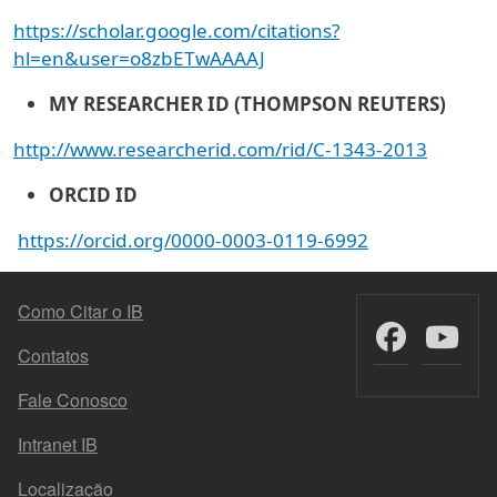
https://scholar.google.com/citations?
hl=en&user=o8zbETwAAAAJ
MY RESEARCHER ID (THOMPSON REUTERS)
http://www.researcherid.com/rid/C-1343-2013
ORCID ID
https://orcid.org/0000-0003-0119-6992
MENU DO RODAPÉ
Como Citar o IB
Contatos
Fale Conosco
Intranet IB
Localização