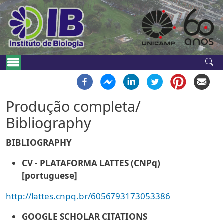
Pular para o conteúdo principal
Navegação principal
Produção completa/
Bibliography
BIBLIOGRAPHY
CV - PLATAFORMA LATTES (CNPq)
[portuguese]
http://lattes.cnpq.br/6056793173053386
GOOGLE SCHOLAR CITATIONS