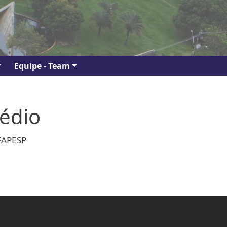
Equipe - Team
médio
FAPESP