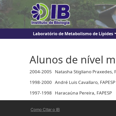
Pular para o conteúdo principal
Navegação principal
Laboratório de Metabolismo de Lípides
Alunos de nível 
2004-2005 Natasha Stigliano Praxedes, 
1998-2000 André Luis Cavallaro, FAPESP
1997-1998 Haracaúna Pereira, FAPESP
MENU DO RODAPÉ
Como Citar o IB