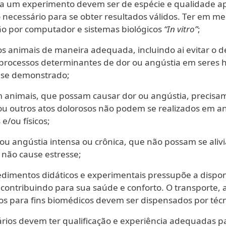
ra um experimento devem ser de espécie e qualidade a
necessário para se obter resultados válidos. Ter em men
o por computador e sistemas biológicos
“In vitro”
;
 os animais de maneira adequada, incluindo ai evitar o d
 processos determinantes de dor ou angústia em ser
a se demonstrado;
 animais, que possam causar dor ou angústia, precisa
 ou outros atos dolorosos não podem se realizados em a
e/ou físicos;
ou angústia intensa ou crônica, que não possam se alivi
 não cause estresse;
edimentos didáticos e experimentais pressupõe a dispo
contribuindo para sua saúde e conforto. O transporte,
s para fins biomédicos devem ser dispensados por técni
nários devem ter qualificação e experiência adequadas 