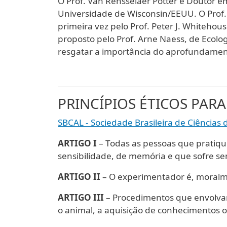
O Prof. Van Rensselaer Potter é Doutor e
Universidade de Wisconsin/EEUU. O Prof. P
primeira vez pelo Prof. Peter J. Whitehous
proposto pelo Prof. Arne Naess, de Ecolo
resgatar a importância do aprofundament
PRINCÍPIOS ÉTICOS PAR
SBCAL - Sociedade Brasileira de Ciências
ARTIGO I
– Todas as pessoas que pratiq
sensibilidade, de memória e que sofre s
ARTIGO II
– O experimentador é, moralm
ARTIGO III
– Procedimentos que envolva
o animal, a aquisição de conhecimentos 