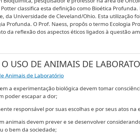
m Bioquímica, pesquisador e professor na área de Onco
otter classifica esta definição como Bioética Profunda. 
e, da Universidade de Cleveland/Ohio. Esta utilização fo
gia Profunda. O Prof. Naess, propôs o termo Ecologia P
o da reflexão dos aspectos éticos ligados à questão am
A O USO DE ANIMAIS DE LABORAT
 de Animais de Laboratório
uem a experimentação biológica devem tomar consciênci
em poder escapar a dor;
ente responsável por suas escolhas e por seus atos na
m animais devem prever e se desenvolver considerando
ou o bem da sociedade;