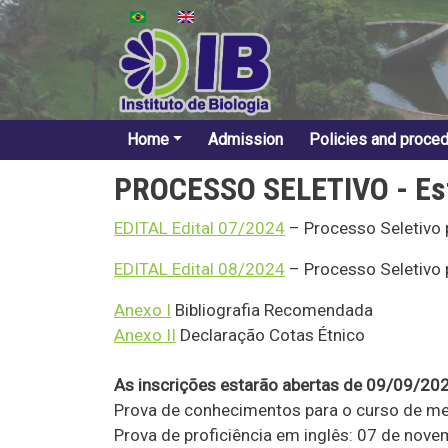
Skip to main content
Main Menu
Home
Admission
Policies and proce
PROCESSO SELETIVO - Es
EDITAL Edital 07/2024
– Processo Seletivo 
EDITAL Edital 08/2024
– Processo Seletivo 
Anexo I
Bibliografia Recomendada
Anexo II
Declaração Cotas Étnico
As inscrições estarão abertas de 09/09/20
Prova de conhecimentos para o curso de m
Prova de proficiência em inglês: 07 de nov