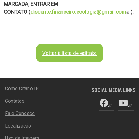
MARCADA, ENTRAR EM
CONTATO (
discente.financeiro.ecologia@gmail.com
).
Voltar à lista de editais
RODAPÉ
Como Citar o IB
SOCIAL MEDIA LINKS
Contatos
Fale Conosco
Localização
Uso da Imagem