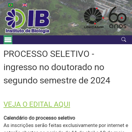
Skip to main content
Main Menu
PROCESSO SELETIVO -
ingresso no doutorado no
segundo semestre de 2024
VEJA O EDITAL AQUI
Calendário do processo seletivo
As inscrições serão feitas exclusivamente por internet e