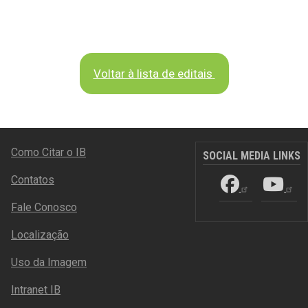
Voltar à lista de editais
RODAPÉ
Como Citar o IB
SOCIAL MEDIA LINKS
Contatos
Fale Conosco
Localização
Uso da Imagem
Intranet IB