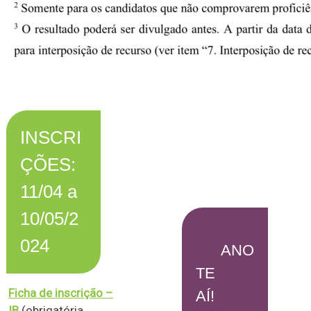
INSCRI
ÇÕES:
11/04 a
10/05/2
024
ANO
TE
Ficha de inscrição –
AÍ!
IB
(obrigatória,