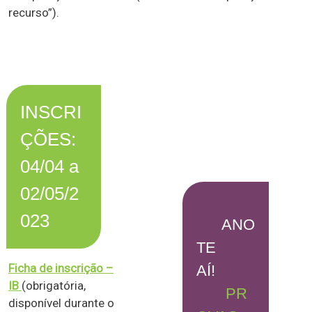
recurso”).
INSCRI
ÇÕES:
04/04 a
02/05/2
023
ANO
TE
Ficha de inscrição –
AÍ!
IB
(obrigatória,
PR
disponível durante o