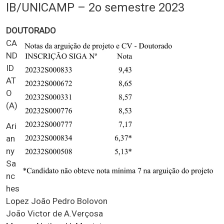
IB/UNICAMP – 2o semestre 2023
DOUTORADO
CA
ND
ID
AT
O
(A)
Ari
an
ny
Sa
nc
hes
Lopez João Pedro Bolovon
João Victor de A.Verçosa