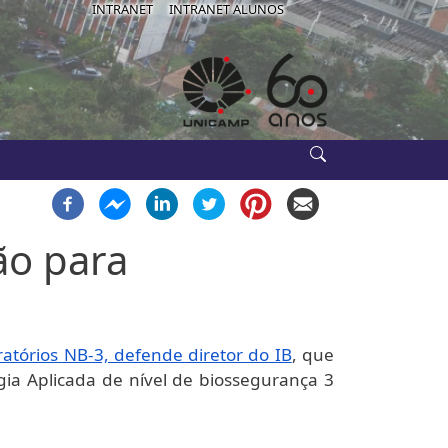
IB-USE
INTRANET
INTRANET ALUNOS
ão para
oratórios NB-3, defende diretor do IB
, que
gia Aplicada de nível de biossegurança 3