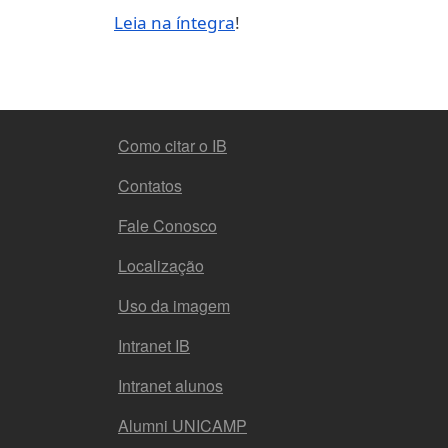
Leia na íntegra
!
FOOTER MENU
Como citar o IB
Contatos
Fale Conosco
Localização
Uso da imagem
Intranet IB
Intranet alunos
Alumni UNICAMP