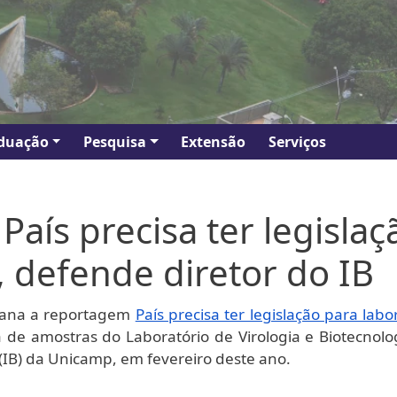
duação
Pesquisa
Extensão
Serviços
País precisa ter legislaç
, defende diretor do IB
mana a reportagem
País precisa ter legislação para lab
 de amostras do Laboratório de Virologia e Biotecnolo
a (IB) da Unicamp, em fevereiro deste ano.