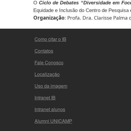
O
Ciclo de Debates “Diversidade em Foc
Equidade e Inclusão do
Centro de Pesquisa 
Organização
: Profa. Dra. Clarisse Palma
FOOTER MENU
Como citar o IB
Contatos
Fale Conosco
Localização
Uso da imagem
Intranet IB
Intranet alunos
Alumni UNICAMP