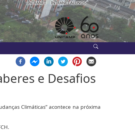
IB-USE
INTRANET
INTRANET ALUNOS
aberes e Desafios
udanças Climáticas” acontece na próxima
IFCH.