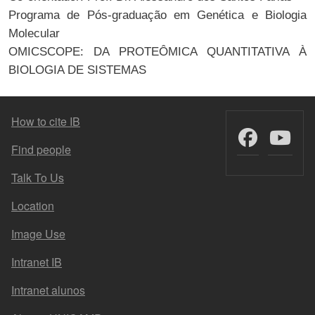
Programa de Pós-graduação em Genética e Biologia
Molecular
OMICSCOPE: DA PROTEÔMICA QUANTITATIVA À
BIOLOGIA DE SISTEMAS
FOOTER MENU
How to cite IB
Find people
Talk To Us
Location
Image Use
Intranet IB
Intranet alunos