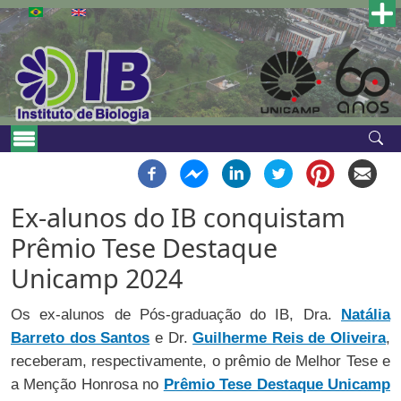
Skip to main content
Main navigation
Ex-alunos do IB conquistam
Prêmio Tese Destaque
Unicamp 2024
Os ex-alunos de Pós-graduação do IB, Dra.
Natália
Barreto dos Santos
e Dr.
Guilherme Reis de Oliveira
,
receberam, respectivamente, o prêmio de Melhor Tese e
a Menção Honrosa no
Prêmio Tese Destaque Unicamp