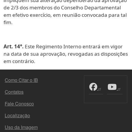
impliquem sua alteração dependerão da aprovação
de 2/3 dos membros do Conselho Departamental
em efetivo exercício, em reunião convocada para tal
fim.
Art. 14°.
Este Regimento Interno entrará em vigor
na data de sua aprovação, revogadas as disposições
em contrário.
MENU DO RODAPÉ
Como Citar o IB
Contatos
Fale Conosco
Localização
Uso da Imagem