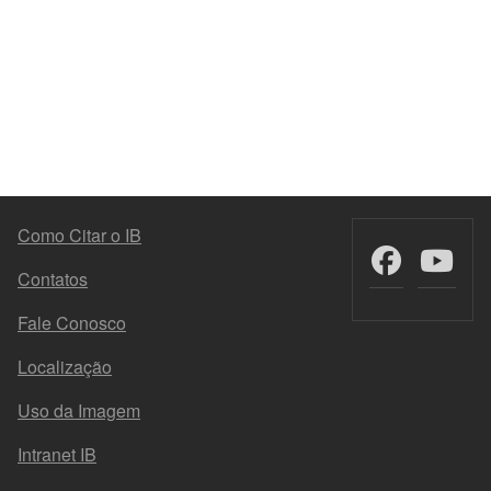
MENU DO RODAPÉ
Como Citar o IB
Contatos
Fale Conosco
Localização
Uso da Imagem
Intranet IB