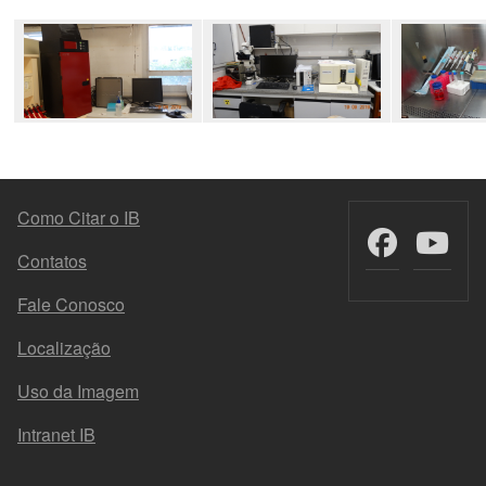
MENU DO RODAPÉ
Como Citar o IB
Contatos
Fale Conosco
Localização
Uso da Imagem
Intranet IB