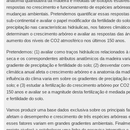
anatomia quantitativa da madeira e medidas de isótopos estáveis 
respostas no crescimento e funcionamento de espécies arbóreas 
mudanças ambientais. Pretendemos quantificar essas resposta
sub-continental e avaliar o papel modificador da fertilidade do sol
precipitação nas características hidráulicas, nos fatores climátic
determinam o crescimento arbóreo e avaliar as respostas das ár
aumento dos níveis de CO2 atmosférico nos últimos 150 anos.
Pretendemos: (1) avaliar como traços hidráulicos relacionados à 
seca e os correspondentes atributos anatômicos da madeira va
gradiente de precipitação e fertilidade do solo; (2) desvendar co
climática anual afeta o crescimento arbóreo e a anatomia da mad
influência do clima varia em sobre os gradientes de precipitação e 
solo; e (3) estudar a fertilização do crescimento arbóreo por CO2
150 anos e avaliar se a magnitude desta fertilização é mediada pe
e fertilidade do solo.
Vamos produzir uma base dados exclusiva sobre os principais fa
afetam o desempenho e crescimento de três espécies arbóreas 
esses fatores variam em grandes gradientes ambientais. Finalme