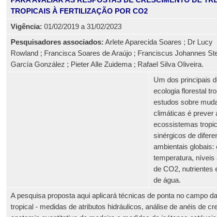
PARA AVALIAR AS RESPOSTAS DE CRESCIMENTO DE TR
TROPICAIS À FERTILIZAÇÃO POR CO2
Vigência:
01/02/2019 a 31/02/2023
Pesquisadores associados:
Arlete Aparecida Soares ; Dr Lucy
Rowland ; Francisca Soares de Araújo ; Franciscus Johannes Ste
García González ; Pieter Alle Zuidema ; Rafael Silva Oliveira.
Um dos principais d
ecologia florestal tr
estudos sobre mud
climáticas é prever
ecossistemas tropic
sinérgicos de dife
ambientais globais:
temperatura, níveis
de CO2, nutrientes e
de água.
A pesquisa proposta aqui aplicará técnicas de ponta no campo da
tropical - medidas de atributos hidráulicos, análise de anéis de c