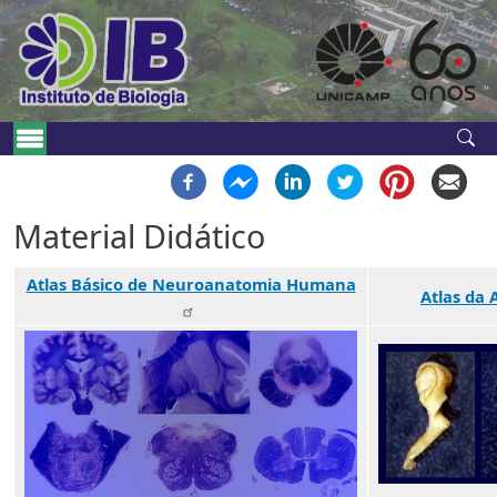
Pular para o conteúdo principal
Main navigation
Material Didático
Atlas Básico de Neuroanatomia Humana
Atlas da