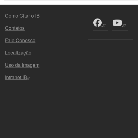
FOOTER MENU
Como Citar o IB
Contatos
Fale Conosco
Localização
Uso da Imagem
Intranet IB