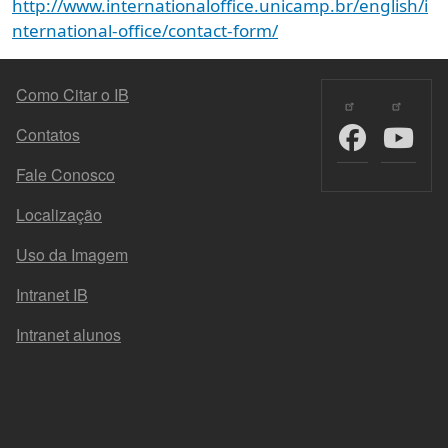
http://www.internationaloffice.unicamp.br/english/i
nternational-office/contact-form/
MENU DO RODAPÉ
Como Citar o IB
Contatos
Fale Conosco
Localização
Uso da Imagem
Intranet IB
Intranet alunos