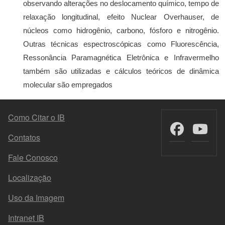
observando alterações no deslocamento químico, tempo de
relaxação longitudinal, efeito Nuclear Overhauser, de
núcleos como hidrogênio, carbono, fósforo e nitrogênio.
Outras técnicas espectroscópicas como Fluorescência,
Ressonância Paramagnética Eletrônica e Infravermelho
também são utilizadas e cálculos teóricos de dinâmica
molecular são empregados
MENU DO RODAPÉ
Como Citar o IB
Contatos
Fale Conosco
Localização
Uso da Imagem
Intranet IB