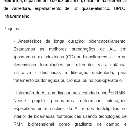
eletrônica, espalhamento de luz dinâmico, calorimetria diferencial
de varredura, espalhamento de luz quase-elástico, HPLC,
infravermelho
.
Projetos:
-
Anestésicos de longa duração: bioencapsulamento
.
Estudamos as melhores preparações de AL, em
lipossomas, ciclodextrinas (CD) ou biopolímeros, a fim de
desenvolver formulações por diferentes vias: cutânea,
infiltrativa - destinadas a liberação sustentada, para
tratamento da dor aguda ou crônica, ou no pós-operatório.
1
-
Interação de AL com lipossomas estudada por
H-RMN
.
Nesse projeto procuramos determinar interações
específicas entre núcleos do AL e dos fosfolipídios no
interior de bicamadas fosfolipídicas usando tecnologias de
RMN bidimensional como gradiente de campo e