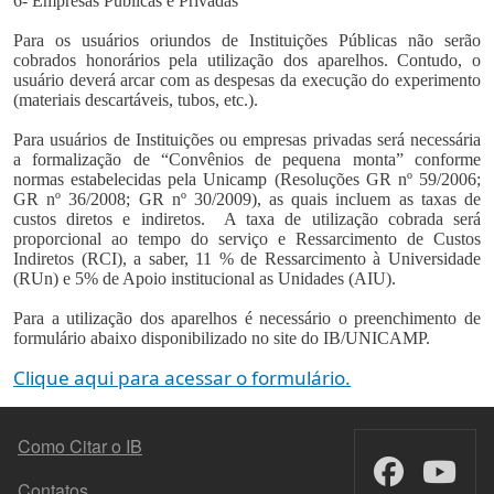
6- Empresas Públicas e Privadas
Para os usuários oriundos de Instituições Públicas não serão
cobrados honorários pela utilização dos aparelhos. Contudo, o
usuário deverá arcar com as despesas da execução do experimento
(materiais descartáveis, tubos, etc.).
Para usuários de Instituições ou empresas privadas será necessária
a formalização de “Convênios de pequena monta” conforme
normas estabelecidas pela Unicamp (Resoluções GR nº 59/2006;
GR nº 36/2008; GR nº 30/2009), as quais incluem as taxas de
custos diretos e indiretos. A taxa de utilização cobrada será
proporcional ao tempo do serviço e Ressarcimento de Custos
Indiretos (RCI), a saber, 11 % de Ressarcimento à Universidade
(RUn) e 5% de Apoio institucional as Unidades (AIU).
Para a utilização dos aparelhos é necessário o preenchimento de
formulário abaixo disponibilizado no site do IB/UNICAMP.
Clique aqui para acessar o formulário.
MENU DO RODAPÉ
Como Citar o IB
Contatos