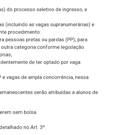
as) do processo seletivo de ingresso, e
das (incluindo as vagas supranumerárias) e
inte procedimento:
ra pessoas pretas ou pardas (PP); para
r outra categoria conforme legislação
rias;
endentemente de ter optado por vaga
PP e vagas de ampla concorrência, nessa
emanescentes serão atribuídas a alunos de
verem sem bolsa.
etalhado no Art. 3º.