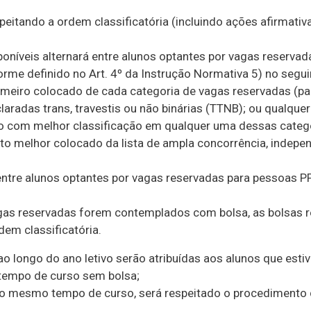
speitando a ordem classificatória (incluindo ações afirmativ
poníveis alternará entre alunos optantes por vagas reserva
orme definido no Art. 4º da Instrução Normativa 5) no segu
primeiro colocado de cada categoria de vagas reservadas (pa
radas trans, travestis ou não binárias (TTNB); ou qualque
 com melhor classificação em qualquer uma dessas catego
dato melhor colocado da lista de ampla concorrência, indep
rá entre alunos optantes por vagas reservadas para pessoas 
agas reservadas forem contemplados com bolsa, as bolsas r
em classificatória.
o longo do ano letivo serão atribuídas aos alunos que esti
 tempo de curso sem bolsa;
o mesmo tempo de curso, será respeitado o procedimento d