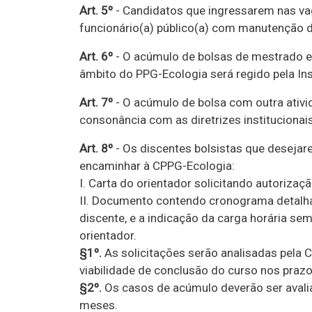
Art. 5º
- Candidatos que ingressarem nas v
funcionário(a) público(a) com manutenção de
Art. 6º
- O acúmulo de bolsas de mestrado e
âmbito do PPG-Ecologia será regido pela I
Art. 7º
- O acúmulo de bolsa com outra ativ
consonância com as diretrizes institucionai
Art. 8º
- Os discentes bolsistas que desejar
encaminhar à CPPG-Ecologia:
I. Carta do orientador solicitando autoriz
II. Documento contendo cronograma detalhad
discente, e a indicação da carga horária s
orientador.
§1º.
As solicitações serão analisadas pela
viabilidade de conclusão do curso nos pra
§2º.
Os casos de acúmulo deverão ser avali
meses.