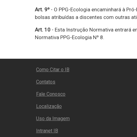
Art. 9º
- O PPG-Ecologia encaminhará à Pró-R
bolsas atribuídas a discentes com outras at
Art. 10
- Esta Instrução Normativa entrará em
Normativa PPG-Ecologia Nº 8.
RODAPÉ
Como Citar o IB
Contatos
Fale Conosco
Localização
Uso da Imagem
Intranet IB