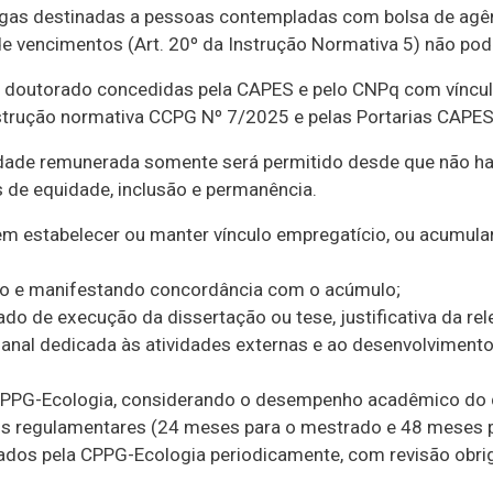
agas destinadas a pessoas contempladas com bolsa de agê
 vencimentos (Art. 20º da Instrução Normativa 5) não pode
 doutorado concedidas pela CAPES e pelo CNPq com víncul
nstrução normativa CCPG Nº 7/2025 e pelas Portarias CAPE
idade remunerada somente será permitido desde que não ha
s de equidade, inclusão e permanência.
em estabelecer ou manter vínculo empregatício, ou acumula
ação e manifestando concordância com o acúmulo;
o de execução da dissertação ou tese, justificativa da rel
emanal dedicada às atividades externas e ao desenvolvimen
 CPPG-Ecologia, considerando o desempenho acadêmico do di
zos regulamentares (24 meses para o mestrado e 48 meses 
ados pela CPPG-Ecologia periodicamente, com revisão obri