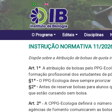
Pular para o conteúdo principal
Navegação principal
O Programa
Editais
Disciplinas
INSTRUÇÃO NORMATIVA 11/202
Dispõe sobre a Atribuição de bolsas de quota in
Art. 1º
A atribuição de bolsas pelo PPG-Ecol
formação profissional dos estudantes de p
§1º -
O PPG-Ecologia deve sempre priorizar a
§2º -
Antes de reservar bolsas para alunos 
que estão cursando sem bolsa.
Art. 2º
A CPPG-Ecologia definirá o número 
-
agências de fomento comunicarem as bolsas