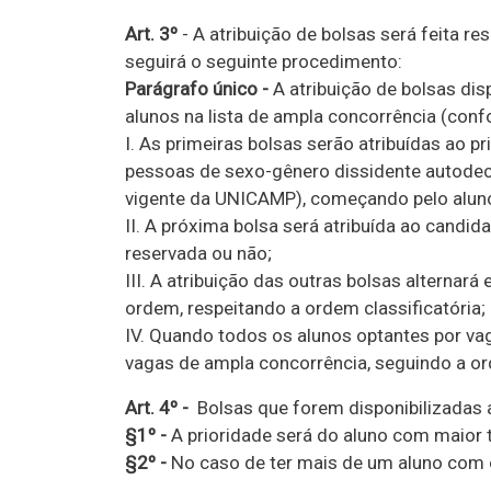
Art. 3º
- A atribuição de bolsas será feita re
seguirá o seguinte procedimento:
Parágrafo único -
A atribuição de bolsas dis
alunos na lista de ampla concorrência (conf
I. As primeiras bolsas serão atribuídas ao 
pessoas de sexo-gênero dissidente autodecla
vigente da UNICAMP), começando pelo aluno
II. A próxima bolsa será atribuída ao candi
reservada ou não;
III. A atribuição das outras bolsas alterna
ordem, respeitando a ordem classificatória;
IV. Quando todos os alunos optantes por v
vagas de ampla concorrência, seguindo a ord
Art. 4º -
Bolsas que forem disponibilizadas a
§1º -
A prioridade será do aluno com maior
§2º -
No caso de ter mais de um aluno com 