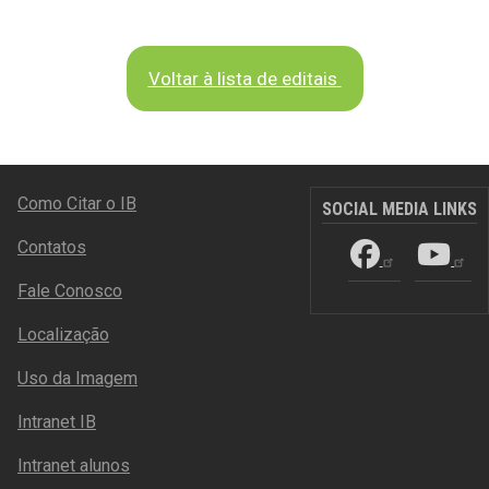
Voltar à lista de editais
RODAPÉ
Como Citar o IB
SOCIAL MEDIA LINKS
Contatos
Fale Conosco
Localização
Uso da Imagem
Intranet IB
Intranet alunos