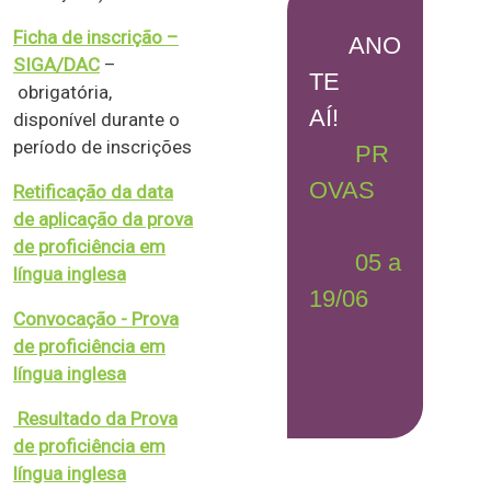
Ficha de inscrição –
ANO
SIGA/DAC
–
TE
obrigatória,
AÍ!
disponível durante o
período de inscrições
PR
OVAS
Retificação da data
de aplicação da prova
de proficiência em
05 a
língua inglesa
19/06
Convocação - Prova
de proficiência em
língua inglesa
Resultado da Prova
de proficiência em
língua inglesa